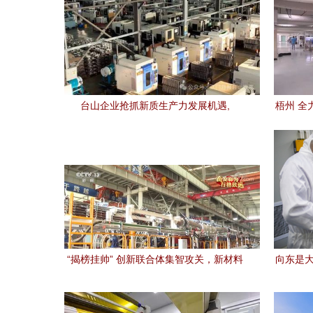
台山企业抢抓新质生产力发展机遇,
梧州 全
以“新”力量带动“新”跃升!
“揭榜挂帅” 创新联合体集智攻关，新材料
向东是大
赛道频现超级玩家