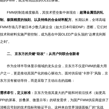
能的FMM，就没有高品质的OLED屏幕。
FMM的制造难度极高，其技术壁垒集中体现在：
超薄金属箔的轧
制、极限精度的蚀刻、以及特殊的合金材料配方
。长期以来，全球高端
FMM市场几乎被日本少数几家企业（如大日本印刷DNP）垄断，它们对
技术和材料实施严密控制，成为悬在中国OLED产业头顶的“达摩克利斯
之剑”。
二、 京东方的关键“助攻”：从用户到联合创新者
作为全球半导体显示领域的龙头企业，京东方不仅是FMM的最大用
户之一，更是推动其国产化的核心驱动力。面对供应链“卡脖子”风险，京
东方没有被动等待，而是采取了主动出击的战略：
需求牵引，定义标准
：京东方凭借其庞大的产能和对前沿技术（如更高
PPI的屏幕、折叠屏、微显示等）的研发需求，为国产FMM供应商提供了
清晰且苛刻的技术指标和验证平台。这种来自世界顶级面板厂的“实战