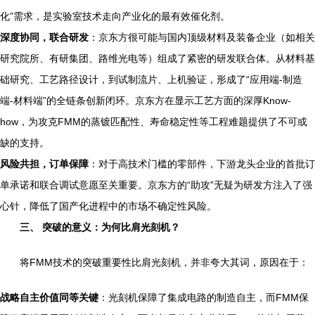
化”需求，是实验室技术走向产业化的最有效催化剂。
深度协同，联合研发
：京东方很可能与国内顶级材料及装备企业（如相关
研究院所、有研集团、路维光电等）组成了紧密的研发联合体。从材料基
础研究、工艺路径设计，到试制流片、上机验证，形成了“应用端-制造
端-材料端”的全链条创新闭环。京东方在显示工艺方面的深厚Know-
how，为攻克FMM的蒸镀匹配性、寿命稳定性等工程难题提供了不可或
缺的支持。
风险共担，订单保障
：对于高技术门槛的零部件，下游龙头企业的首批订
单承诺和联合调试意愿至关重要。京东方的“助攻”无疑为研发方注入了强
心针，降低了国产化进程中的市场不确定性风险。
三、 突破的意义：为何比肩光刻机？
将FMM技术的突破重要性比肩光刻机，并非夸大其词，原因在于：
战略自主价值同等关键
：光刻机保障了集成电路的制造自主，而FMM保