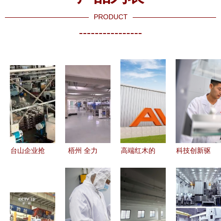
PRODUCT
----------------
台山企业抢
梧州 全力
高端红木的
科技创新驱
抓新质生产
以赴上项目
美学蜕变
动 维冠新
力发展机
扩投资，以
透明隐藏伸
材料助力建
遇,以“新”力
新材料技术
缩五金的艺
筑行业迈向
量带
研发引领工
术体现在哪
高质量发展