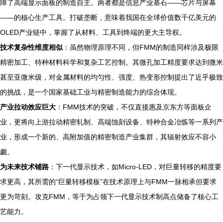
障了高端显示面板的制造自主。两者都是信息产业基石——芯片与屏幕
——的核心生产工具。打破垄断，意味着我国在全球价值数千亿美元的
OLED产业链中，掌握了从材料、工具到终端的更大主导权。
技术复杂性维度相似
：虽然物理原理不同，但FMM的制造同样涉及极限
精密加工、特种材料科学和复杂工艺控制。其微孔加工精度要求达到微米
甚至亚微米级，对金属材料的均匀性、强度、热变形控制提出了近乎极致
的挑战，是一个国家基础工业与精密制造能力的综合体现。
产业拉动效应巨大
：FMM技术的突破，不仅直接惠及京东方等面板企
业，更将向上游拉动精密轧制、高端蚀刻设备、特种合金冶炼等一系列产
业，形成一个新的、高附加值的精密制造产业集群，其辐射效应不容小
觑。
为未来技术铺路
：下一代显示技术，如Micro-LED，对巨量转移的精度要
求更高，其所需的“巨量转移模板”在技术原理上与FMM一脉相承但要求
更为苛刻。攻克FMM，等于为占领下一代显示技术制高点储备了核心工
艺能力。