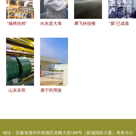
动“新”跃升!
业振兴新征
里？
新时代
程
“揭榜挂帅”
向东是大海
腾飞科技楼
“膜”已成盾
创新联合体
培育蓝色经
区域氢能产
江苏这家新
集智攻关，
济新增长极
业引擎与新
材料公司如
新材料赛道
的新材料技
材料研发高
何成为车膜
频现超级玩
术研发
地
行业黑马
家
山东东营
康宁药用玻
科技赋能推
璃蚌埠工厂
动优势新材
正式量产
料产业创新
新材料技术
发展
研发助力医
地址：安徽省滁州市南谯区龙蟠大道188号（新城国际大厦）商务办公
药包装升级